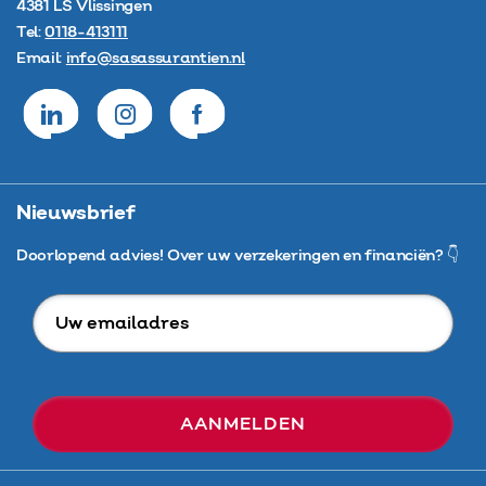
4381 LS
Vlissingen
Tel:
0118-413111
Email:
info@sasassurantien.nl
Nieuwsbrief
Doorlopend advies! Over uw verzekeringen en financiën? 👇
Uw
emailadres