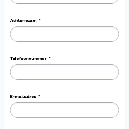
Achternaam
*
Telefoonnummer
*
E-mailadres
*