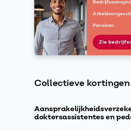
Bedrijfsaanspra
Arbeidsongeschi
Pensioen
Zie bedrijf
Collectieve kortingen
Aansprakelijkheidsverzeke
doktersassistentes en pe