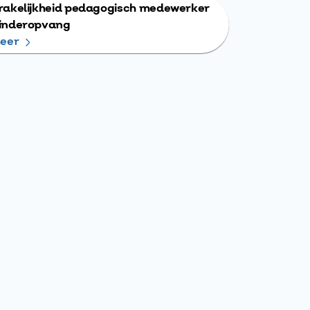
akelijkheid pedagogisch medewerker
inderopvang
eer