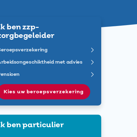
Ik ben zzp-
zorgbegeleider
Beroepsverzekering
rbeidsongeschiktheid met advies
Pensioen
Kies uw beroepsverzekering
Ik ben particulier