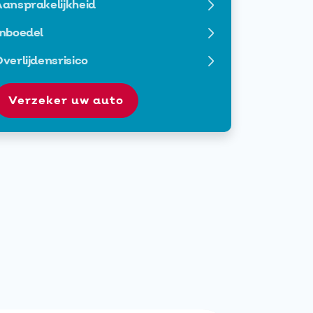
ansprakelijkheid
nboedel
verlijdensrisico
Verzeker uw auto