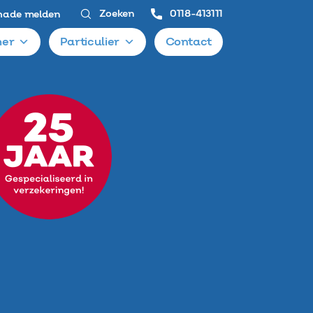
Zoeken
0118-413111
hade melden
er
Particulier
Contact