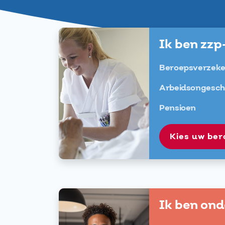
Ik ben zzp
Beroepsverzeke
Arbeidsongeschi
Pensioen
Kies uw be
Ik ben on