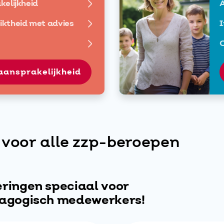
kelijkheid
A
ktheid met advies
I
O
saansprakelijkheid
 voor alle zzp-beroepen
ringen speciaal voor
dagogisch medewerkers!