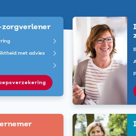
-zorgverlener
ring
ktheid met advies
A
roepsverzekering
dernemer