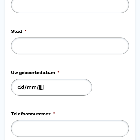
Stad
*
Uw geboortedatum
*
DD
slash
MM
Telefoonnummer
*
slash
JJJJ