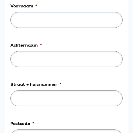
Voornaam
*
Achternaam
*
Straat + huisnummer
*
Postcode
*