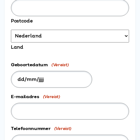
Postcode
Land
Geboortedatum
(Vereist)
DD
slash
E-mailadres
(Vereist)
MM
slash
JJJJ
Telefoonnummer
(Vereist)