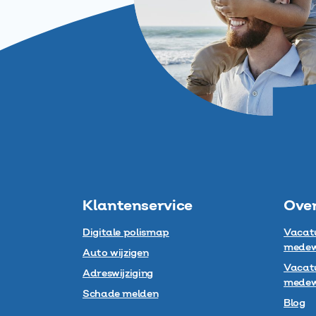
Klantenservice
Ove
Digitale polismap
Vacat
medew
Auto wijzigen
Vacatu
Adreswijziging
medew
Schade melden
Blog