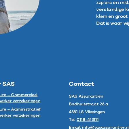
zzp'ers en mkb
verstandige 
klein en groo
Dat is waar wij
r SAS
Contact
ure – Commercieel
SAS Assurantiën
erker verzekeringen
Badhuisstraat 26 a
re – Administratief
4381 LS
Vlissingen
erker verzekeringen
Tel:
0118-413111
Email:
info@sasassurantien.n