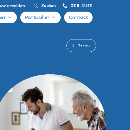
Zoeken
0118-413111
hade melden
er
Particulier
Contact
Terug