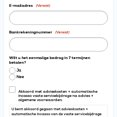
E-mailadres
(Vereist)
Bankrekeningnummer
(Vereist)
Wilt u het eenmalige bedrag in 7 termijnen
betalen?
Ja
Nee
U
bent
Akkoord met advieskosten + automatische
incasso vaste servicebijdrage na advies +
akkoord
algemene voorwaarden.
gegaan
met
U bent akkoord gegaan met advieskosten +
advieskosten
automatische incasso van de vaste servicebijdrage
+