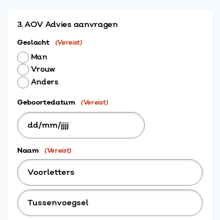
3. AOV Advies aanvragen
Geslacht
(Vereist)
Man
Vrouw
Anders
Geboortedatum
(Vereist)
DD
slash
Naam
(Vereist)
MM
slash
JJJJ
Voorletters