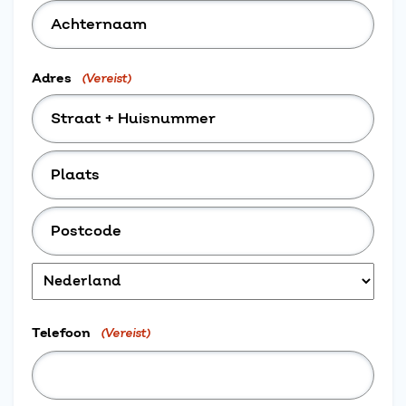
Tussenvoegsel
Achternaam
Adres
(Vereist)
Straat
+
huisnummer
Plaats
Postcode
Land
Telefoon
(Vereist)